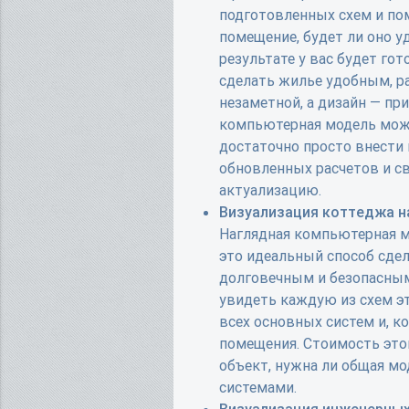
подготовленных схем и по
помещение, будет ли оно 
результате у вас будет го
сделать жилье удобным, р
незаметной, а дизайн — п
компьютерная модель мож
достаточно просто внести 
обновленных расчетов и св
актуализацию.
Визуализация коттеджа на
Наглядная компьютерная м
это идеальный способ сде
долговечным и безопасным
увидеть каждую из схем э
всех основных систем и, к
помещения. Стоимость этой 
объект, нужна ли общая мо
системами.
Визуализация инженерных