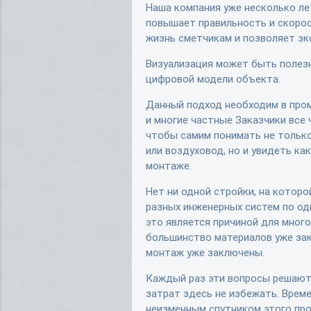
Наша компания уже несколько лет
повышает правильность и скорос
жизнь сметчикам и позволяет эк
Визуализация может быть полезн
цифровой модели объекта.
Данный подход необходим в про
и многие частные Заказчики все
чтобы самим понимать не только
или воздуховод, но и увидеть ка
монтаже.
Нет ни одной стройки, на котор
разных инженерных систем по од
это является причиной для мног
большинство материалов уже зак
монтаж уже заключены.
Каждый раз эти вопросы решают
затрат здесь не избежать. Врем
неизменным спутником этого про