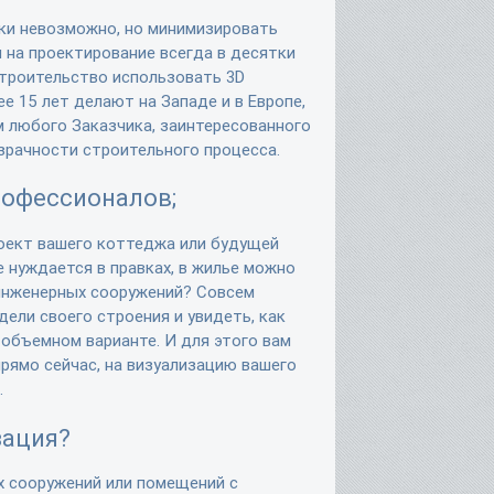
ки невозможно, но минимизировать
 на проектирование всегда в десятки
строительство использовать 3D
ее 15 лет делают на Западе и в Европе,
 любого Заказчика, заинтересованного
зрачности строительного процесса.
рофессионалов;
роект вашего коттеджа или будущей
е нуждается в правках, в жилье можно
инженерных сооружений? Совсем
ели своего строения и увидеть, как
 объемном варианте. И для этого вам
прямо сейчас, на визуализацию вашего
.
зация?
х сооружений или помещений с