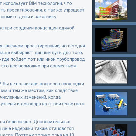
 использует BIM технологии, что
ть проектирования, а так же упрощает
ономить деньги заказчику.
а при создании концепции единой
мышленном проектировании, но сегодня
 чаще выбирают данный путь для того,
 где пойдет тот или иной трубопровод
к это все возможно при совместном
ой бы не возникало вопросов прокладки
ним и тем же местам, как следствие
очисленных изменений, когда
уплены и договора на строительство и
ся болезненно. Дополнительных
енные издержки также становятся
цесса. Поэтому только одна из 10