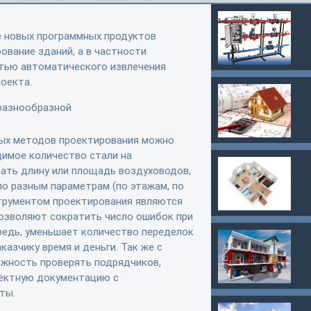
е новых программных продуктов
вание зданий, а в частности
тью автоматического извлечения
оекта.
разнообразной
ых методов проектирования можно
димое количество стали на
тать длину или площадь воздуховодов,
о разным параметрам (по этажам, по
нструментом проектирования являются
 позволяют сократить число ошибок при
ередь, уменьшает количество переделок
казчику время и деньги. Так же с
жность проверять подрядчиков,
оектную документацию с
ты.