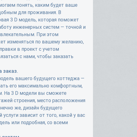
могаем понять, каким будет ваше
удобным для проживания. В
товая 3 D модель, которая поможет
аботу инженерных систем — точной и
ривлекательным. При этом
ет изменяться по вашему желанию,
правки в проект с учетом
язаться с нами, чтобы заказать
 заказ.
одель вашего будущего коттеджа —
лать его максимально комфортным,
. На 3 D модели вы сможете
тажей строения, место расположения
онечно же, дизайн будущего
услуги зависит от того, какой у вас
дель или подробная, со всеми
 систем.