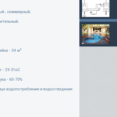
ый , скиммерный;
вительный;
2
йна - 34 м
е - 29-31оС
уха - 60-70%
ице водопотребления и водоотведения