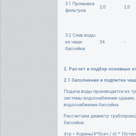
3.1 Промывка
2,0
2,0
фильтров
3.2 Слив воды
из чаши
34
-
бассейна
2. Расчет и подбор основных 
2.1 Заполнение и подпитка ча
Подача воды производится из т
системы водоснабжения здания,
водоснабжения бассейна.
Рассчитаем диаметр трубопрово
бассейна:
dтр = Корень(4*Sсеч / п) * 10степ