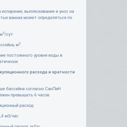
 испарение, выплескивание и унос на
ытых ваннах может определяться по
3
 м
/сут
2
ссейна, м
.
ие постоянного уровня воды в
атически.
куляционного расхода и кратности
аше бассейна согласно СанПиН
олжен превышать 6 часов.
яционный расход:
0,4 м3/час
нный расход, м3/ч;