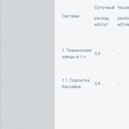
Суточный
Часо
Система
расход,
расхо
м3/сут
м3/ч
1. Технические
3,4
-
нужды в.т.ч:
1.1. Подпитка
3,4
-
бассейна