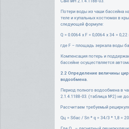
СанПиН 2.1.4.1188-03.
Потери воды из чаши бассейна на
теле и купальных костюмах в кр
следующей формуле:
Q = 0.0064 х F = 0,0064 х 34 = 0,22
где F – площадь зеркала воды ба
Компенсация потерь и поддержан
бассейне осуществляется автом
2.2 Определение величины цир
водообмена.
Период полного водообмена в ч
2.1.4.1188-03. (таблица №2) не д
Рассчитаем требуемый рециркул
Qц = Sбас / Sп * q = 34/3 * 1,8 = 2
Где Q
– расчетный рециркуляцио