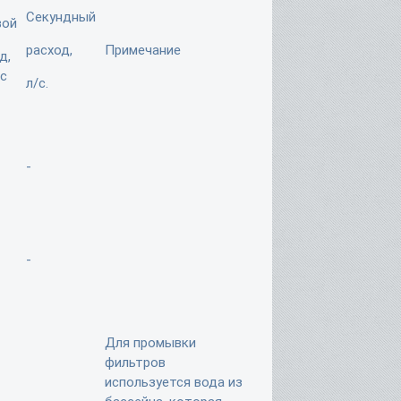
Секундный
вой
расход,
Примечание
д,
ас
л/с.
-
-
Для промывки
фильтров
используется вода из