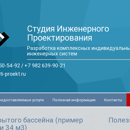
Студия Инженерного
Проектирования
Разработка комплексных индивидуальны
инженерных систем
50-54-92 /
+7 982 639-90-21
ti-proekt.ru
редоставляемые услуги
Полезная информация
Контакты
рытого бассейна (пример
Полез
и 34 м3)