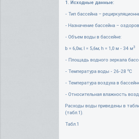
1. Исходные данные:
- Тип бассейна – рециркуляционн
- Назначение бассейна – оздоро
- Объем воды в бассейне:
3
b = 6,0м; l = 5,6м; h = 1,0 м - 34 м
- Площадь водного зеркала бассе
о
- Температура воды - 26-28
С
- Температура воздуха в бассейн
- Относительная влажность возд
Расходы воды приведены в табл
(табл.1).
Табл.1