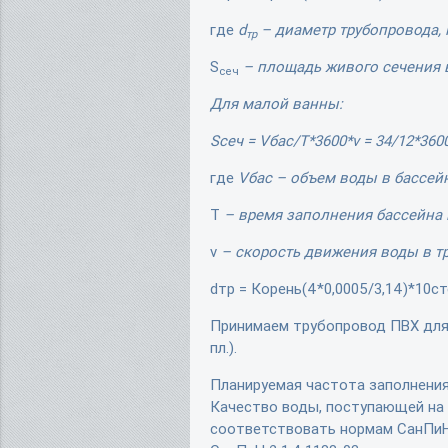
где
d
– диаметр трубопровода, 
тр
S
– площадь живого сечения 
сеч
Для малой ванны:
Sсеч = Vбас/T*3600*v = 34/12*360
где
Vбас – объем воды в бассейн
Т
– время заполнения бассейна в
v
– скорость движения воды в т
dтр = Корень(4*0,0005/3,14)*10с
Принимаем трубопровод ПВХ для 
пл.).
Планируемая частота заполнения 
Качество воды, поступающей на 
соответствовать нормам СанПиН 