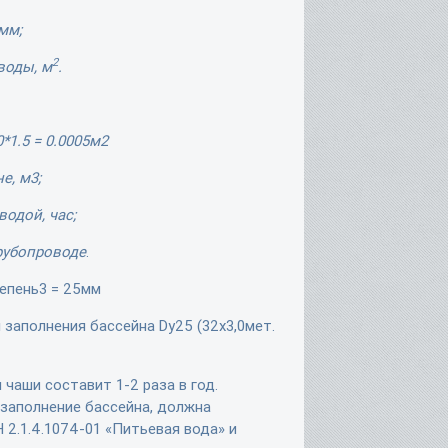
мм;
2
воды, м
.
0*1.5 = 0.0005м2
е, м3;
одой, час;
рубопроводе
.
тепень3 = 25мм
заполнения бассейна Dy25 (32х3,0мет.
чаши составит 1-2 раза в год.
заполнение бассейна, должна
2.1.4.1074-01 «Питьевая вода» и